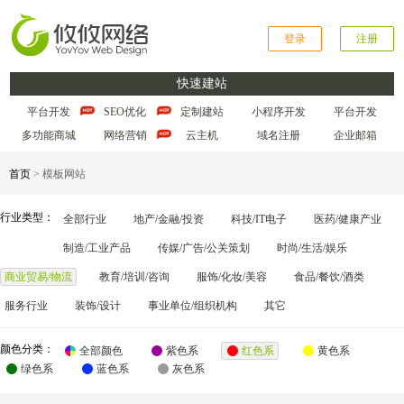
登录
注册
快速建站
平台开发
SEO优化
定制建站
小程序开发
平台开发
多功能商城
网络营销
云主机
域名注册
企业邮箱
首页
> 模板网站
行业类型：
全部行业
地产/金融/投资
科技/IT电子
医药/健康产业
制造/工业产品
传媒/广告/公关策划
时尚/生活/娱乐
商业贸易/物流
教育/培训/咨询
服饰/化妆/美容
食品/餐饮/酒类
服务行业
装饰/设计
事业单位/组织机构
其它
颜色分类：
全部颜色
紫色系
红色系
黄色系
绿色系
蓝色系
灰色系