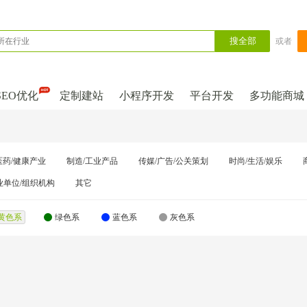
搜全部
或者
SEO优化
定制建站
小程序开发
平台开发
多功能商城
医药/健康产业
制造/工业产品
传媒/广告/公关策划
时尚/生活/娱乐
业单位/组织机构
其它
黄色系
绿色系
蓝色系
灰色系