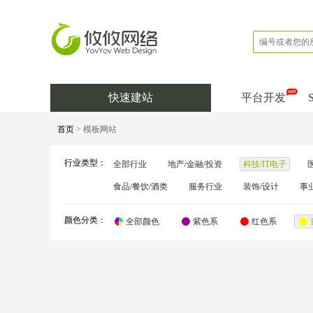
快速建站
平台开发
首页
> 模板网站
行业类型：
全部行业
地产/金融/投资
科技/IT电子
食品/餐饮/酒类
服务行业
装饰/设计
事
颜色分类：
全部颜色
紫色系
红色系